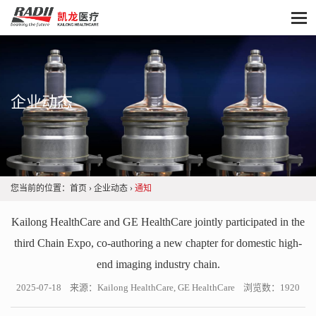
企业动态
您当前的位置：
首页
›
企业动态
›
通知
Kailong HealthCare and GE HealthCare jointly participated in the
third Chain Expo, co-authoring a new chapter for domestic high-
end imaging industry chain.
2025-07-18 来源：Kailong HealthCare, GE HealthCare 浏览数：1920