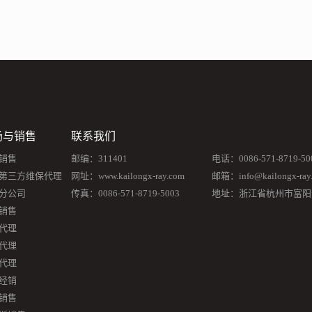
场与销售
联系我们
销售
邮编：311401
电话：0086-571-8719-50
第三方维保代理
网址：www.kailongx-ray.com
邮箱：info@kailongx-ray
分公司
传真：0086-571-8719-5003
地址：浙江省杭州市富阳
销售
代理
代理
代理
经销
销售